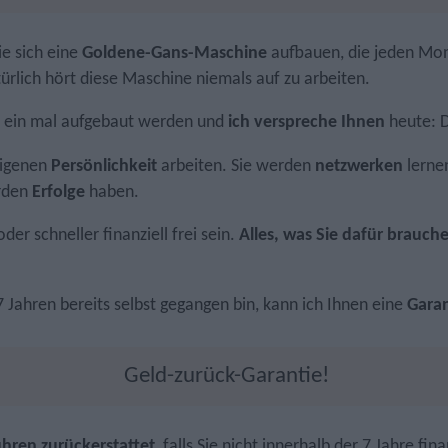
ie sich eine
Goldene-Gans-Maschine
aufbauen, die jeden Mona
ürlich hört diese Maschine niemals auf zu arbeiten.
t ein mal aufgebaut werden und
ich verspreche Ihnen
heute: Da
eigenen
Persönlichkeit
arbeiten. Sie werden
netzwerken
lerne
rden
Erfolge
haben.
er schneller finanziell frei sein.
Alles, was Sie dafür brauc
 Jahren bereits selbst gegangen bin, kann ich Ihnen eine
Gara
Geld-zurück-Garantie!
hren zurückerstattet
, falls Sie nicht innerhalb der 7 Jahre fina