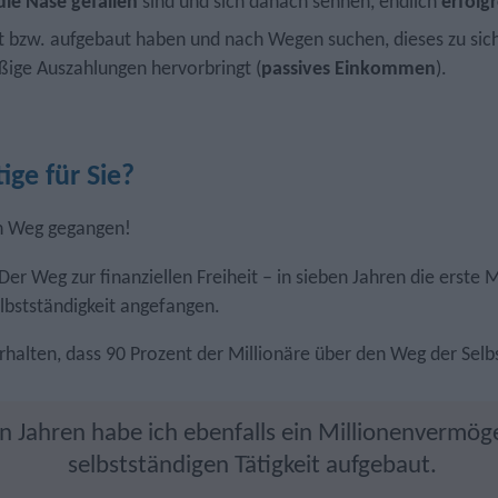
die Nase gefallen
sind und sich danach sehnen, endlich
erfolg
t bzw. aufgebaut haben und nach Wegen suchen, dieses zu sic
ige Auszahlungen hervorbringt (
passives Einkommen
).
ige für Sie?
en Weg gegangen!
er Weg zur finanziellen Freiheit – in sieben Jahren die erste M
lbstständigkeit angefangen.
rhalten, dass 90 Prozent der Millionäre über den Weg der Selb
n Jahren habe ich ebenfalls ein Millionenvermög
selbstständigen Tätigkeit aufgebaut.