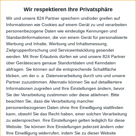
Wir respektieren Ihre Privatsphäre
Tipp für Ihren Aufstieg:
Wir und unsere 824 Partner speichern und/oder greifen auf
Informationen wie Cookies auf einem Gerät zu und verarbeiten
Machen Sie es möglich, an der nächsten Geheimnis-Party
personenbezogene Daten wie eindeutige Kennungen und
auf jeden Fall teilzunehmen. Natürlich sind 95 Prozent
Standardinformationen, die von einem Gerät für personalisierte
unseres Programms online. Doch diese 5 Prozent sind der
Werbung und Inhalte, Werbung und Inhaltsmessung,
Zielgruppenforschung und Serviceentwicklung gesendet
Fast-Track
und sie werden aus den anderen 95 Prozent
werden.
Mit Ihrer Erlaubnis dürfen wir und unsere 824 Partner
mindestens das 10-Fache herausholen
.
über Gerätescans genaue Standortdaten und Kenndaten
abfragen. Sie können auf die entsprechende Schaltfläche
klicken, um der o. a. Datenverarbeitung durch uns und unsere
Vielleicht lassen Sie sich vom Feedback unserer
Partner zuzustimmen. Alternativ können Sie auf detailliertere
Teilnehmer inspirieren:
Informationen zugreifen und Ihre Einstellungen ändern, bevor
Sie der Verarbeitung zustimmen oder diese ablehnen.
Bitte
beachten Sie, dass die Verarbeitung mancher
personenbezogenen Daten ohne Ihre Einwilligung stattfinden
kann, obwohl Sie das Recht haben, einer solchen Verarbeitung
Hier eine zweite Teilnehmer-Bewertung:
zu widersprechen. Ihre Einstellungen gelten lediglich für diese
Website. Sie können Ihre Einstellungen jederzeit ändern oder
Ihre Einwilligung widerrufen, indem Sie zu dieser Website