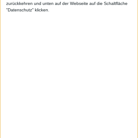
zurückkehren und unten auf der Webseite auf die Schaltfläche
"Datenschutz" klicken.
Und noch ein Feedback:
Danke!
Wann findet die nächste Geheimnis-Party statt?
Die Geheimnis-Partys des Aufsteiger-Trainings finden
halbjährlich im Frühjahr und im Herbst
statt.
Als Programmteilnehmer ab dem 3. Monat erhalten Sie
eine
persönliche Einladung per E-Mail
.