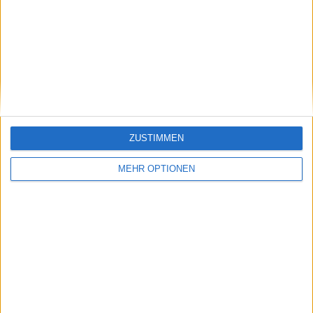
so klein ist die Welt!
Über einen Rückruf freue ich mich!
04240-95050
Mit freundlichen Grüßen
KÖNEKE-Immobilien
H.-Peter Grübner
ZUSTIMMEN
Antworten
MEHR OPTIONEN
Schreibe eine Ergänzung oder stelle eine Frage,
Danke fürs Engagement!