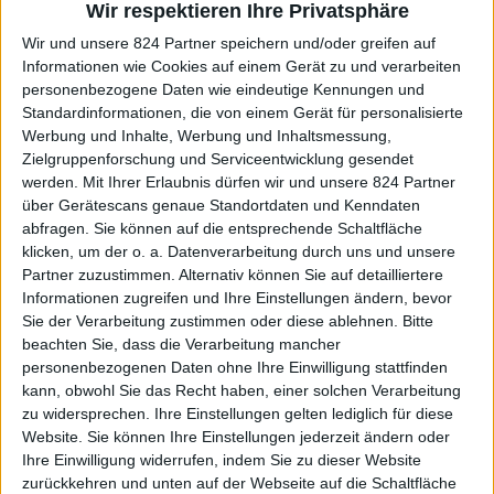
Wir respektieren Ihre Privatsphäre
Vermögensbildung mit Sachwertanlagen mit diesem
Wir und unsere 824 Partner speichern und/oder greifen auf
Experten zu besprechen.
Informationen wie Cookies auf einem Gerät zu und verarbeiten
personenbezogene Daten wie eindeutige Kennungen und
Standardinformationen, die von einem Gerät für personalisierte
Terminvereinbarung
Werbung und Inhalte, Werbung und Inhaltsmessung,
Zielgruppenforschung und Serviceentwicklung gesendet
Am besten per E-Mail torsten.wiese(at)aufsteiger-
werden.
Mit Ihrer Erlaubnis dürfen wir und unsere 824 Partner
training.de oder mit etwas Glück per Telefon +49-7621-
über Gerätescans genaue Standortdaten und Kenndaten
1687199. (Bitte darauf hinweisen, dass Sie Teilnehmer des
abfragen. Sie können auf die entsprechende Schaltfläche
Aufsteiger-Trainings sind.)
klicken, um der o. a. Datenverarbeitung durch uns und unsere
Partner zuzustimmen. Alternativ können Sie auf detailliertere
Informationen zugreifen und Ihre Einstellungen ändern, bevor
Sie der Verarbeitung zustimmen oder diese ablehnen.
Bitte
Wochenaufgaben
beachten Sie, dass die Verarbeitung mancher
personenbezogenen Daten ohne Ihre Einwilligung stattfinden
kann, obwohl Sie das Recht haben, einer solchen Verarbeitung
Gehen Sie die
Checkliste
von Torsten Wiese mal mit
zu widersprechen. Ihre Einstellungen gelten lediglich für diese
den 5 Ihrer größten Vermögenspositionen durch.
Website. Sie können Ihre Einstellungen jederzeit ändern oder
Ihre Einwilligung widerrufen, indem Sie zu dieser Website
Vereinbaren und führen Sie das
20-minütige
zurückkehren und unten auf der Webseite auf die Schaltfläche