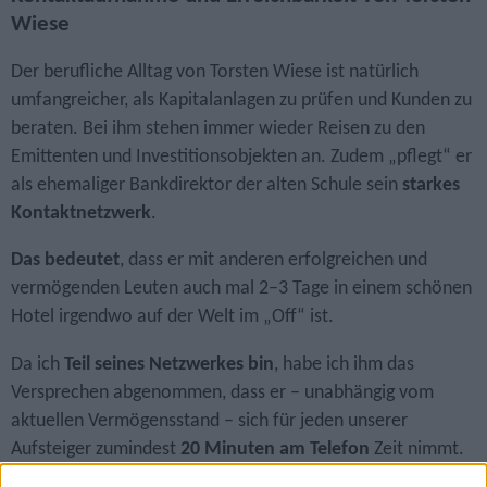
Wiese
Der berufliche Alltag von Torsten Wiese ist natürlich
umfangreicher, als Kapitalanlagen zu prüfen und Kunden zu
beraten. Bei ihm stehen immer wieder Reisen zu den
Emittenten und Investitionsobjekten an. Zudem „pflegt“ er
als ehemaliger Bankdirektor der alten Schule sein
starkes
Kontaktnetzwerk
.
Das bedeutet
, dass er mit anderen erfolgreichen und
vermögenden Leuten auch mal 2–3 Tage in einem schönen
Hotel irgendwo auf der Welt im „Off“ ist.
Da ich
Teil seines Netzwerkes bin
, habe ich ihm das
Versprechen abgenommen, dass er – unabhängig vom
aktuellen Vermögensstand – sich für jeden unserer
Aufsteiger zumindest
20 Minuten am Telefon
Zeit nimmt.
Nutzen Sie diese Zeit, um individuelle Fragen zur