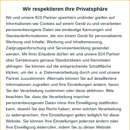
eine spezielle Art der (Vor-)Finanzierung – stets in der
Erwartung, dass eine produzierende Mine im Aktienkurs
Wir respektieren Ihre Privatsphäre
steigt und man zu höheren Preisen verkaufen kann oder
Wir und unsere 824 Partner speichern und/oder greifen auf
dass die Mine aus den Produktions­erlösen eine ordentliche
Informationen wie Cookies auf einem Gerät zu und verarbeiten
personenbezogene Daten wie eindeutige Kennungen und
Dividenden zahlen kann.
Standardinformationen, die von einem Gerät für personalisierte
Werbung und Inhalte, Werbung und Inhaltsmessung,
In den vergangenen Jahren gab es dieses Umfeld nicht
.
Zielgruppenforschung und Serviceentwicklung gesendet
Wenn man kein Geld für das Suchen nach Kupfer ausgibt,
werden.
Mit Ihrer Erlaubnis dürfen wir und unsere 824 Partner
gibt es keine neuen Kupferfunde und folglich kann man
über Gerätescans genaue Standortdaten und Kenndaten
keine neuen Kupferminen aufbauen.
abfragen. Sie können auf die entsprechende Schaltfläche
klicken, um der o. a. Datenverarbeitung durch uns und unsere
Partner zuzustimmen. Alternativ können Sie auf detailliertere
Informationen zugreifen und Ihre Einstellungen ändern, bevor
Die Welt läuft aktuell auf ein Nadelöhr von
Sie der Verarbeitung zustimmen oder diese ablehnen.
Bitte
steigender Nachfrage nach Kupfer auf der
beachten Sie, dass die Verarbeitung mancher
einen Seite und zu wenig Angebot auf der
personenbezogenen Daten ohne Ihre Einwilligung stattfinden
kann, obwohl Sie das Recht haben, einer solchen Verarbeitung
anderen Seite zu.
zu widersprechen. Ihre Einstellungen gelten lediglich für diese
Website. Sie können Ihre Einstellungen jederzeit ändern oder
Ihre Einwilligung widerrufen, indem Sie zu dieser Website