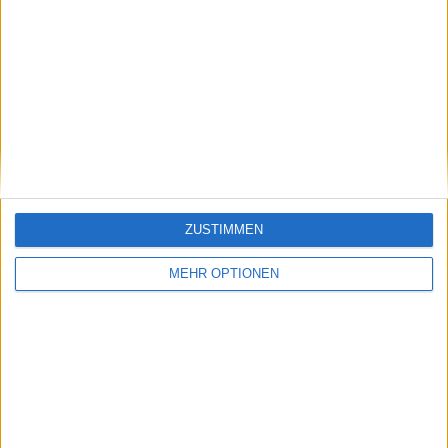
Für Gianni Kovacevic und andere neue Investoren war das
sogar ein
glücklicher Umstand
, weil man in den Monaten
nach dem Erstausgabepreis günstig weitere Anteile kaufen
konnte.
Damals,
vor
fast auf den Tag genau
zwei Jahren
, traf ich
Kovacevic zum zweiten Mal und führte folgendes Video-
Interview mit ihm:
ZUSTIMMEN
MEHR OPTIONEN